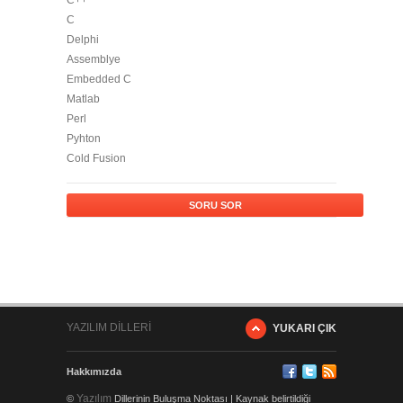
C++
C
Delphi
Assemblye
Embedded C
Matlab
Perl
Pyhton
Cold Fusion
SORU SOR
YAZILIM DİLLERİ
YUKARI ÇIK
Hakkımızda
Yazılım
©
Dillerinin Buluşma Noktası | Kaynak belirtildiği