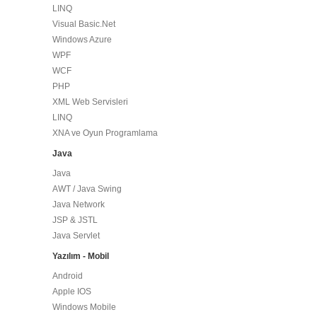
LINQ
Visual Basic.Net
Windows Azure
WPF
WCF
PHP
XML Web Servisleri
LINQ
XNA ve Oyun Programlama
Java
Java
AWT / Java Swing
Java Network
JSP & JSTL
Java Servlet
Yazılım - Mobil
Android
Apple IOS
Windows Mobile