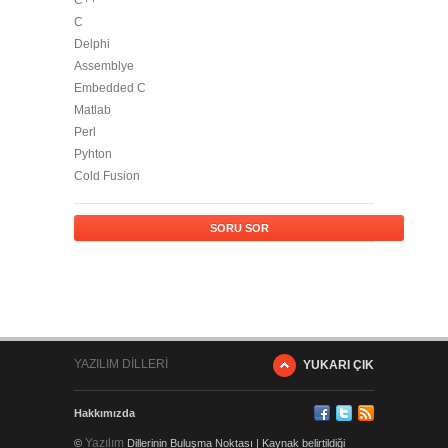
C++
C
Delphi
Assemblye
Embedded C
Matlab
Perl
Pyhton
Cold Fusion
SORU SOR
YAZILIM DİLLERİ
YUKARI ÇIK
Hakkımızda
Yazılım
©
Dillerinin Buluşma Noktası | Kaynak belirtildiği