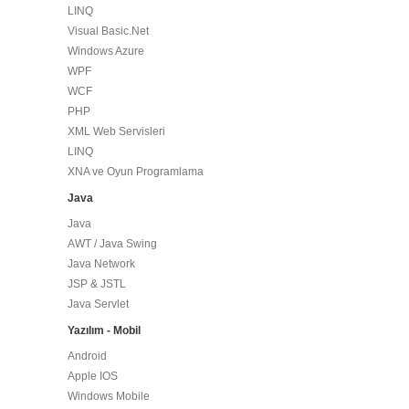
LINQ
Visual Basic.Net
Windows Azure
WPF
WCF
PHP
XML Web Servisleri
LINQ
XNA ve Oyun Programlama
Java
Java
AWT / Java Swing
Java Network
JSP & JSTL
Java Servlet
Yazılım - Mobil
Android
Apple IOS
Windows Mobile