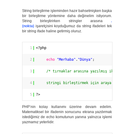
String birleştirme işleminden hazır bahsetmişken başka
bir birleştirme yöntemine daha değinelim istiyorum.
String birleştirirken stringler arasına
.
(nokta)
işaretçisini koyduğumuz da string ifadeleri tek
bir string ifade haline getirmiş oluruz.
1
<?php
2
echo
"Merhaba"
.
"Dünya"
;
3
/* tırnaklar arasına yazılmış iki farklı
4
stringi birleştirmek için araya nokta koy
5
?>
PHP’nin kolay kullanımı üzerine devam edelim.
Matematiksel bir ifadenin sonucunu ekrana yazdırmak
istediğimiz de echo komutunun yanına yalnızca işlemi
yazmamız yeterlidir.