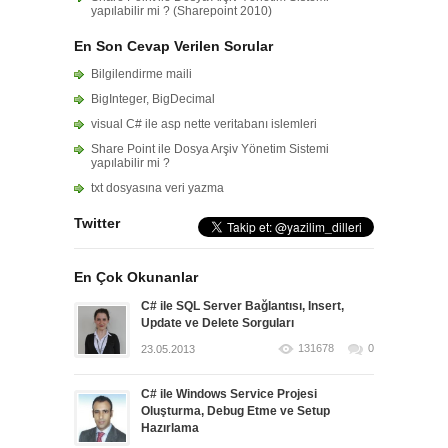
yapılabilir mi ? (Sharepoint 2010)
En Son Cevap Verilen Sorular
Bilgilendirme maili
BigInteger, BigDecimal
visual C# ile asp nette veritabanı islemleri
Share Point ile Dosya Arşiv Yönetim Sistemi
yapılabilir mi ?
txt dosyasına veri yazma
Twitter
En Çok Okunanlar
C# ile SQL Server Bağlantısı, Insert,
Update ve Delete Sorguları
131678
0
23.05.2013
C# ile Windows Service Projesi
Oluşturma, Debug Etme ve Setup
Hazırlama