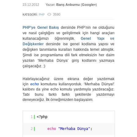
23.12.2012
Yazar:
Barış Arıburnu
(
Google+
)
3590
KATEGORI:
PHP
PHP’ye Genel Bakış
dersinde PHP’nin ne olduğunu
ve nasıl çalıştığını ve geliştirmek için hangi araçları
kullanacağımızı öğrenmiştik.
Genel Yapı ve
Değişkenler
dersinde ise genel kodlama yapısı ve
değişken tanımlama kuralları hakkında temel atmıştık.
Şimdi ise programlama dili fark etmeksizin her daim
yazılan ‘Merhaba Dünya’ giriş kodlarını yazmaya
çalışacağız. :)
Hatırlayacağınız üzere ekrana değer yazdırmak
için
echo
komutunu kullanıyorduk. ‘Merhaba Dünya!’
kalıbını da yine echo komutu yardımıyla yazdıracağız.
Tabi bunu farklı farklı şekillerde yazdırmayı
deneyeceğiz. İlk örneğimizden başlayalım.
1
<?php
2
echo
"Merhaba Dünya"
;