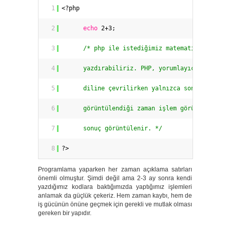
1
<?php
2
echo
2+3;
3
/* php ile istediğimiz matematiksel işle
4
yazdırabiliriz. PHP, yorumlayıcı tarafın
5
diline çevrilirken yalnızca sonucu yazıl
6
görüntülendiği zaman işlem görüntülenmez
7
sonuç görüntülenir. */
8
?>
Programlama yaparken her zaman açıklama satırları
önemli olmuştur. Şimdi değil ama 2-3 ay sonra kendi
yazdığımız kodlara baktığımızda yaptığımız işlemleri
anlamak da güçlük çekeriz. Hem zaman kaybı, hem de
iş gücünün önüne geçmek için gerekli ve mutlak olması
gereken bir yapıdır.