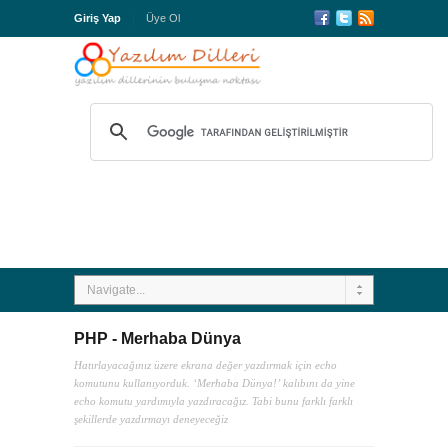
Giriş Yap
Üye Ol
Navigate...
PHP - Merhaba Dünya
Hatırlayacağınız üzere ekrana değer yazdırmak için echo
komutunu kullanıyorduk. ‘Merhaba Dünya!’ kalıbını da yine
echo komutu yardımıyla yazdıracağız. Tabi bunu farklı farklı
şekillerde yazdırmayı deneyeceğiz