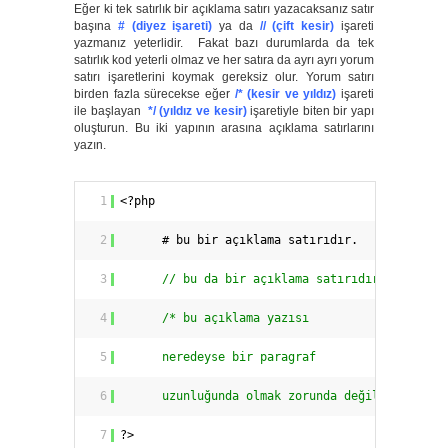
Eğer ki tek satırlık bir açıklama satırı yazacaksanız satır
başına
# (diyez işareti)
ya da
// (çift kesir)
işareti
yazmanız yeterlidir. Fakat bazı durumlarda da tek
satırlık kod yeterli olmaz ve her satıra da ayrı ayrı yorum
satırı işaretlerini koymak gereksiz olur. Yorum satırı
birden fazla sürecekse eğer
/* (kesir ve yıldız)
işareti
ile başlayan
*/ (yıldız ve kesir)
işaretiyle biten bir yapı
oluşturun. Bu iki yapının arasına açıklama satırlarını
yazın.
1
<?php
2
# bu bir açıklama satırıdır.
3
// bu da bir açıklama satırıdır.
4
/* bu açıklama yazısı
5
neredeyse bir paragraf
6
uzunluğunda olmak zorunda değil */
7
?>