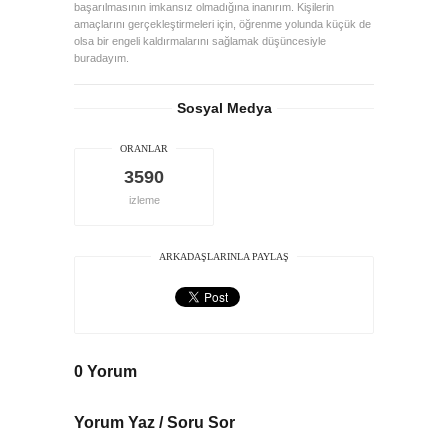
başarılmasının imkansız olmadığına inanırım. Kişilerin
amaçlarını gerçekleştirmeleri için, öğrenme yolunda küçük de
olsa bir engeli kaldırmalarını sağlamak düşüncesiyle
buradayım.
Sosyal Medya
ORANLAR
3590
izleme
ARKADAŞLARINLA PAYLAŞ
0 Yorum
Yorum Yaz / Soru Sor