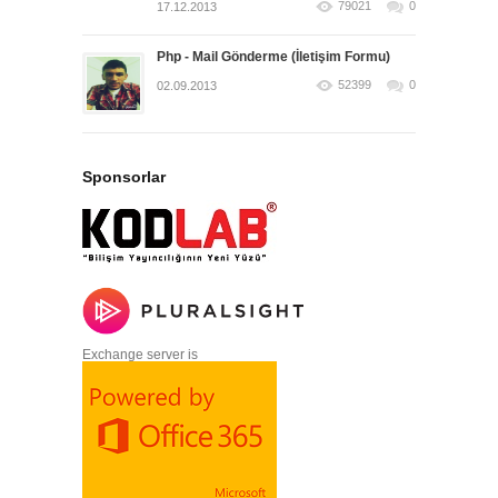
79021
0
17.12.2013
Php - Mail Gönderme (İletişim Formu)
52399
0
02.09.2013
Sponsorlar
Exchange server is