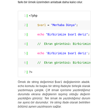
farkı bir örnek üzerinden anlatsak daha kalıcı olur.
1
<?php
2
$var1
= 
"Merhaba Dünya"
;
3
echo
"Birbirimize $var1 deriz"
;
4
//  Ekran görüntüsü: Birbirimize Merhaba 
5
echo
'Birbirimize $var1 deriz'
;
6
//  Ekran görüntüsü: Birbirimize $var1 de
7
?>
Örnek de string değerimizi $var1 değişkeninin atadık.
echo komutu ile başka bir string ifadeyle birleşik olarak
yazdırmaya çalıştık.
Çift tırnak içerisine yazdırdığımız
durumda ekrana değişkenin taşımış olduğu değerin
yazıldığını görürüz. Tek tırnak ile yazdırdığımız durum
ise ayırıcı bir durumdur. Ve string ifade olarak belirtilen
bölümü aynen yazılmasını sağlar.