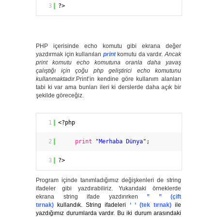
3
?>
PHP içerisinde echo komutu gibi ekrana değer
yazdırmak için kullanılan
print
komutu da vardır.
Ancak
print komutu echo komutuna oranla daha yavaş
çalıştığı için çoğu php geliştirici echo komutunu
kullanmaktadır.
Print’in kendine göre kullanım alanları
tabi ki var ama bunları ileri ki derslerde daha açık bir
şekilde göreceğiz.
1
<?php
2
print
"Merhaba Dünya"
;
3
?>
Program içinde tanımladığımız değişkenleri de string
ifadeler gibi yazdırabiliriz. Yukarıdaki örneklerde
ekrana string ifade yazdırırken
” ” (çift
tırnak)
kullandık. String ifadeleri
‘ ‘ (tek tırnak)
ile
yazdığımız durumlarda vardır. Bu iki durum arasındaki