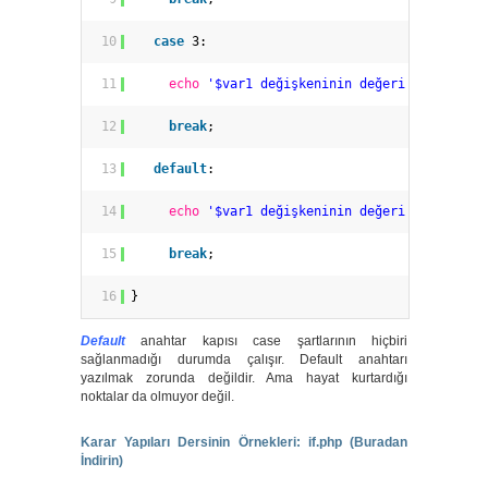
10
case
3:
11
echo
'$var1 değişkeninin değeri 3dür.'
;
12
break
;
13
default
:
14
echo
'$var1 değişkeninin değeri 1,2,3 değ
15
break
;
16
}
Default
anahtar kapısı case şartlarının hiçbiri
sağlanmadığı durumda çalışır. Default anahtarı
yazılmak zorunda değildir. Ama hayat kurtardığı
noktalar da olmuyor değil.
Karar Yapıları Dersinin Örnekleri: if.php (Buradan
İndirin)