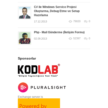
C# ile Windows Service Projesi
Oluşturma, Debug Etme ve Setup
Hazırlama
79020
0
17.12.2013
Php - Mail Gönderme (İletişim Formu)
52397
0
02.09.2013
Sponsorlar
Exchange server is