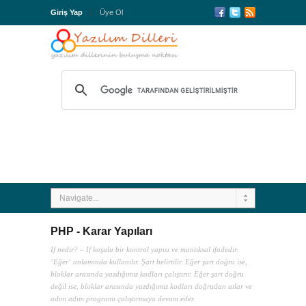
Giriş Yap
Üye Ol
Navigate...
PHP - Karar Yapıları
If nedir? – If koşulu bir kontrol yapısı ve mantıksal ifadedir.
‘Eğer‘ anlamında kullanılır. Şart belirtilir. Eğer şart doğru ise,
bloklar arasında yazdığımız kodları çalıştırır. Eğer şart doğru
değil ise, bloklar arasında yazdığımız kodları doğrudan atlar ve
adım adım programı çalıştırmaya devam eder.