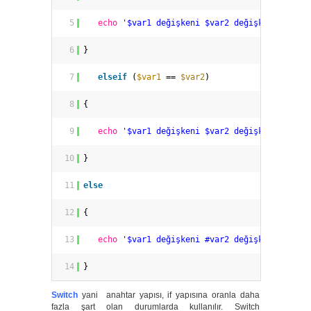
5
echo
'$var1 değişkeni $var2 değişkeninden k
6
}
7
elseif
(
$var1
== 
$var2
)
8
{
9
echo
'$var1 değişkeni $var2 değişkenine eşi
10
}
11
else
12
{
13
echo
'$var1 değişkeni #var2 değişkeninden k
14
}
Switch
yani anahtar yapısı, if yapısına oranla daha
fazla şart olan durumlarda kullanılır. Switch