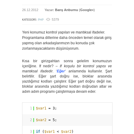
26.12.2012
Yazar:
Barış Arıburnu
(
Google+
)
5379
KATEGORI:
PHP
Yeni konumuz kontrol yapıları ve mantıksal ifadeler.
Programlama dillerine daha önceden temel olarak giriş
yapmış olan arkadaşlarımızın bu konuda çok
zorlanmayacaklarını düşünüyorum.
Kısa bir girizgahtan sonra gelelim konumuzun
içeriğine. If nedir? –
If koşulu bir kontrol yapısı ve
mantıksal ifadedir.
‘
Eğer
‘ anlamında kullanılır. Şart
belirtilir. Eğer şart doğru ise, bloklar arasında
yazdığımız kodları çalıştırır. Eğer şart doğru değil ise,
bloklar arasında yazdığımız kodları doğrudan atlar ve
adım adım programı çalıştırmaya devam eder.
1
$var1
= 3;
2
$var2
= 5;
3
if
(
$var1
< 
$var2
)