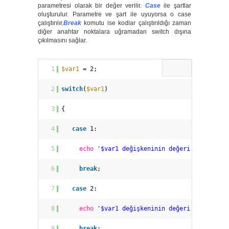
parametresi olarak bir değer verilir.
Case
ile şartlar
oluşturulur. Parametre ve şart ile uyuyorsa o case
çalıştırılır.
Break
komutu ise kodlar çalıştırıldığı zaman
diğer anahtar noktalara uğramadan switch dışına
çıkılmasını sağlar.
1
$var1
= 2;
2
switch
(
$var1
)
3
{
4
case
1:
5
echo
'$var1 değişkeninin değeri 1dir.'
;
6
break
;
7
case
2:
8
echo
'$var1 değişkeninin değeri 2dir.'
;
9
break
;