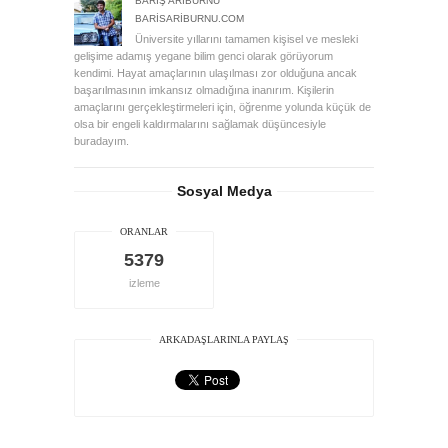
BARIŞ ARIBURNU
BARISARIBURNU.COM
Üniversite yıllarını tamamen kişisel ve mesleki
gelişime adamış yegane bilim genci olarak görüyorum
kendimi. Hayat amaçlarının ulaşılması zor olduğuna ancak
başarılmasının imkansız olmadığına inanırım. Kişilerin
amaçlarını gerçekleştirmeleri için, öğrenme yolunda küçük de
olsa bir engeli kaldırmalarını sağlamak düşüncesiyle
buradayım.
Sosyal Medya
ORANLAR
5379
izleme
ARKADAŞLARINLA PAYLAŞ