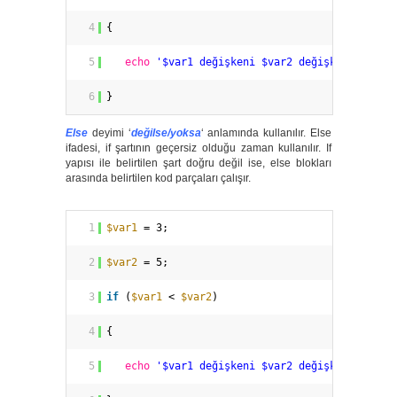
4
{
5
echo
'$var1 değişkeni $var2 değişkeninden k
6
}
Else
deyimi ‘
değilse/yoksa
‘ anlamında kullanılır. Else
ifadesi, if şartının geçersiz olduğu zaman kullanılır. If
yapısı ile belirtilen şart doğru değil ise, else blokları
arasında belirtilen kod parçaları çalışır.
1
$var1
= 3;
2
$var2
= 5;
3
if
(
$var1
< 
$var2
)
4
{
5
echo
'$var1 değişkeni $var2 değişkeninden k