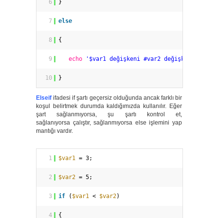
6
}
7
else
8
{
9
echo
'$var1 değişkeni #var2 değişkeninden k
10
}
Elseif
ifadesi if şartı geçersiz olduğunda ancak farklı bir
koşul belirtmek durumda kaldığımızda kullanılır. Eğer
şart sağlanmıyorsa, şu şartı kontrol et,
sağlanıyorsa çalıştır, sağlanmıyorsa else işlemini yap
mantığı vardır.
1
$var1
= 3;
2
$var2
= 5;
3
if
(
$var1
< 
$var2
)
4
{