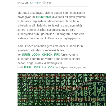
5567
KATEGORI:
SAP-ABAP
Merhaba arkadaşlar, sizinle bugün Sap’nin açıklarını
paylaşıyorum.
Brute force
diye tabir ettiğimiz yöntemi
kullanarak Sap sistemindeki bütün kullanıcıların
şifrelerinin elimizdeki şifre listesine uyup uymadığını
kontrol edebiliriz. Eğer kullanıcı kolay bir şifre
kullanıyorsa bunu görebiliriz. Bu programı daha çok
sistem yöneticilerinin kullanımı için paylaşıyorum.
Kodu kısaca anlatmak gerekirse önce kullanıcıların
şifrelerini, elimdeki şifre listesi ile tek
tek
SUSR_LOGIN_CHECK_RFC
fonksiyonunu
kullanarak kontrol ediyorum daha sonra kullanıcı
hesabı doğal olarak kilitlendiği için
kilidi
BAPI_USER_UNLOCK
fonksiyonu ile açıyorum.