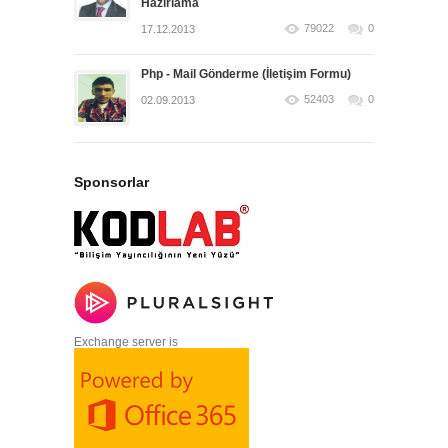
Hazırlama
79022
0
17.12.2013
Php - Mail Gönderme (İletişim Formu)
52403
0
02.09.2013
Sponsorlar
Exchange server is