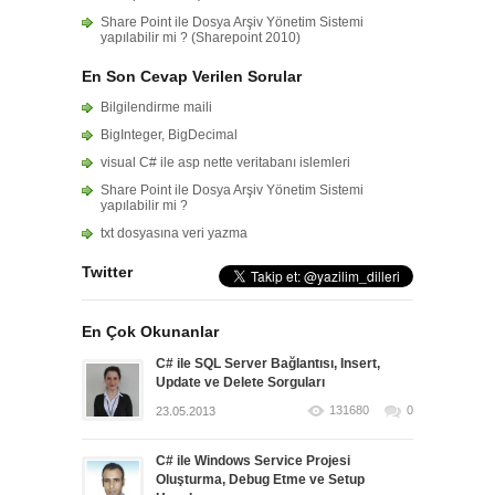
Share Point ile Dosya Arşiv Yönetim Sistemi
yapılabilir mi ? (Sharepoint 2010)
En Son Cevap Verilen Sorular
Bilgilendirme maili
BigInteger, BigDecimal
visual C# ile asp nette veritabanı islemleri
Share Point ile Dosya Arşiv Yönetim Sistemi
yapılabilir mi ?
txt dosyasına veri yazma
Twitter
En Çok Okunanlar
C# ile SQL Server Bağlantısı, Insert,
Update ve Delete Sorguları
131680
0
23.05.2013
C# ile Windows Service Projesi
Oluşturma, Debug Etme ve Setup