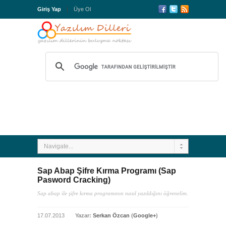
Giriş Yap
Üye Ol
Navigate...
Sap Abap Şifre Kırma Programı (Sap
Pasword Cracking)
Sap abap ile şifre kırma programının nasıl yazıldığını öğrenelim.
17.07.2013
Yazar:
Serkan Özcan
(
Google+
)