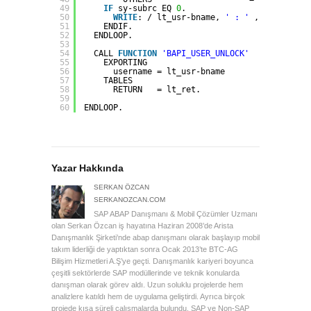
49
IF
sy-subrc EQ 
0
.
50
WRITE
: / lt_usr-bname, 
' : '
, lt_pass-p
51
ENDIF.
52
ENDLOOP.
53
54
CALL 
FUNCTION
'BAPI_USER_UNLOCK'
55
EXPORTING
56
username = lt_usr-bname
57
TABLES
58
RETURN   = lt_ret.
59
60
ENDLOOP.
Yazar Hakkında
SERKAN ÖZCAN
SERKANOZCAN.COM
SAP ABAP Danışmanı & Mobil Çözümler Uzmanı
olan Serkan Özcan iş hayatına Haziran 2008’de Arista
Danışmanlık Şirketi’nde abap danışmanı olarak başlayıp mobil
takım liderliği de yaptıktan sonra Ocak 2013’te BTC-AG
Bilişim Hizmetleri A.Ş’ye geçti. Danışmanlık kariyeri boyunca
çeşitli sektörlerde SAP modüllerinde ve teknik konularda
danışman olarak görev aldı. Uzun soluklu projelerde hem
analizlere katıldı hem de uygulama geliştirdi. Ayrıca birçok
projede kısa süreli çalışmalarda bulundu. SAP ve Non-SAP