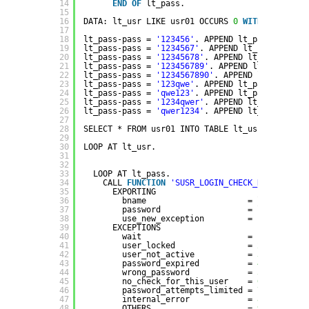
14
END
OF
lt_pass.
15
16
DATA: lt_usr LIKE usr01 OCCURS 
0
WITH
HEADER L
17
18
lt_pass-pass = 
'123456'
. APPEND lt_pass.
19
lt_pass-pass = 
'1234567'
. APPEND lt_pass.
20
lt_pass-pass = 
'12345678'
. APPEND lt_pass.
21
lt_pass-pass = 
'123456789'
. APPEND lt_pass.
22
lt_pass-pass = 
'1234567890'
. APPEND lt_pass.
23
lt_pass-pass = 
'123qwe'
. APPEND lt_pass.
24
lt_pass-pass = 
'qwe123'
. APPEND lt_pass.
25
lt_pass-pass = 
'1234qwer'
. APPEND lt_pass.
26
lt_pass-pass = 
'qwer1234'
. APPEND lt_pass.
27
28
SELECT * FROM usr01 INTO TABLE lt_usr.
29
30
LOOP AT lt_usr.
31
32
33
LOOP AT lt_pass.
34
CALL 
FUNCTION
'SUSR_LOGIN_CHECK_RFC'
35
EXPORTING
36
bname                     = lt_usr-bna
37
password                  = lt_pass-pa
38
use_new_exception         = 
1
39
EXCEPTIONS
40
wait                      = 
1
41
user_locked               = 
2
42
user_not_active           = 
3
43
password_expired          = 
4
44
wrong_password            = 
5
45
no_check_for_this_user    = 
6
46
password_attempts_limited = 
7
47
internal_error            = 
8
48
OTHERS                    = 
9
.