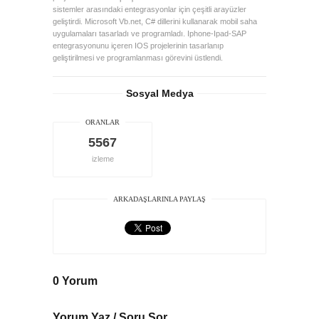
sistemler arasındaki entegrasyonlar için çeşitli arayüzler
geliştirdi. Microsoft Vb.net, C# dillerini kullanarak mobil saha
uygulamaları tasarladı ve programladı. Iphone-Ipad-SAP
entegrasyonunu içeren IOS projelerinin tasarlanıp
geliştirilmesi ve programlanması görevini üstlendi.
Sosyal Medya
ORANLAR
5567
izleme
ARKADAŞLARINLA PAYLAŞ
0 Yorum
Yorum Yaz / Soru Sor