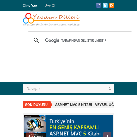
Giriş Yap
Üye Ol
Navigate...
SON DUYURU
ASP.NET MVC 5 KITABI - VEYSEL UĞUR KIZMAZ