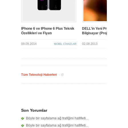
IPhone 6 ve IPhone 6 Plus Teknik
DELL'in Yeni Projesi: USB
Özellikleri ve Fiyatı
Bilgisayar (Project Ophelia)
09.09.2014
02.08.2013
MOBIL CIHAZLAR
BIL
Tüm Teknoloji Haberleri
Son Yorumlar
Böyle bir sayfalama ağ trafiğini hafifleti...
Böyle bir sayfalama ağ trafiğini hafifleti...