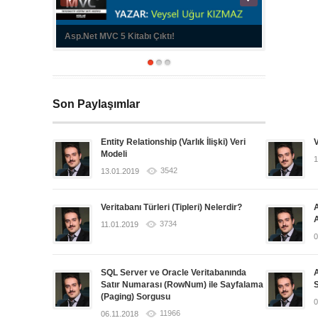
Kitabı
Asp.Net MVC 5 Kitabı Çıktı!
Türkiye'nin 
Son Paylaşımlar
Entity Relationship (Varlık İlişki) Veri
V
Modeli
1
3542
13.01.2019
Veritabanı Türleri (Tipleri) Nelerdir?
A
A
3734
11.01.2019
0
SQL Server ve Oracle Veritabanında
A
Satır Numarası (RowNum) ile Sayfalama
(Paging) Sorgusu
0
11966
06.11.2018