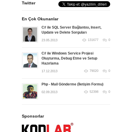
Twitter
En Çok Okunanlar
C# ile SQL Server Bağlantısı, Insert,
Update ve Delete Sorguları
131677
0
23.05.2013
C# ile Windows Service Projesi
Oluşturma, Debug Etme ve Setup
Hazırlama
79020
0
17.12.2013
Php - Mail Gönderme (İletişim Formu)
52398
0
02.09.2013
Sponsorlar