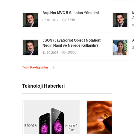
Asp.Net MVC 5 Session Yönetimi
5449
02.01.2017
0
JSON (JavaScript Object Notation)
Nedir, Nasıl ve Nerede Kullanılır?
2
10838
11.10.2016
Tüm Paylaşımlar
Teknoloji Haberleri