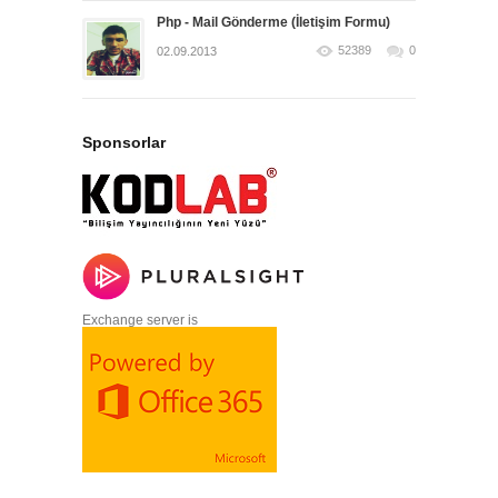
Php - Mail Gönderme (İletişim Formu)
52389
0
02.09.2013
Sponsorlar
Exchange server is