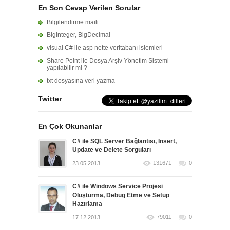
En Son Cevap Verilen Sorular
Bilgilendirme maili
BigInteger, BigDecimal
visual C# ile asp nette veritabanı islemleri
Share Point ile Dosya Arşiv Yönetim Sistemi
yapılabilir mi ?
txt dosyasına veri yazma
Twitter
En Çok Okunanlar
C# ile SQL Server Bağlantısı, Insert,
Update ve Delete Sorguları
131671
0
23.05.2013
C# ile Windows Service Projesi
Oluşturma, Debug Etme ve Setup
Hazırlama
79011
0
17.12.2013