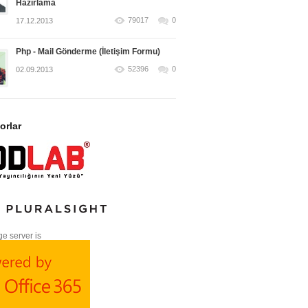
Hazırlama
79017
0
17.12.2013
Php - Mail Gönderme (İletişim Formu)
52396
0
02.09.2013
orlar
e server is