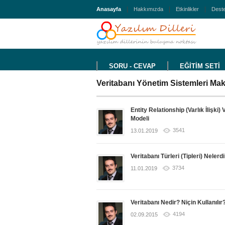
Anasayfa
Hakkımızda
Etkinlikler
Deste
SORU - CEVAP
EĞİTİM SETİ
Veritabanı Yönetim Sistemleri Makal
Entity Relationship (Varlık İlişki) 
Modeli
3541
13.01.2019
Veritabanı Türleri (Tipleri) Nelerd
3734
11.01.2019
Veritabanı Nedir? Niçin Kullanılır
4194
02.09.2015