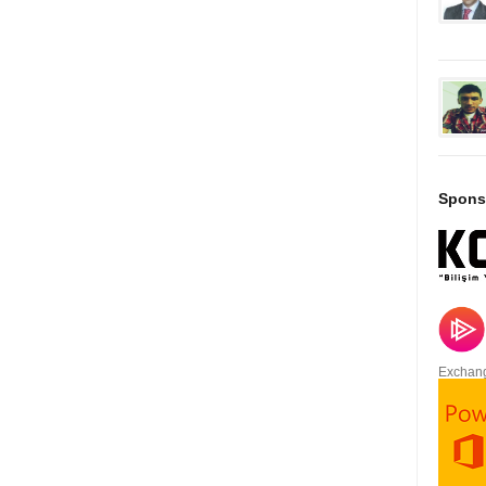
Spons
Exchang