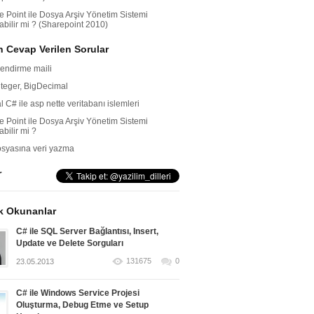
e Point ile Dosya Arşiv Yönetim Sistemi
abilir mi ? (Sharepoint 2010)
 Cevap Verilen Sorular
lendirme maili
nteger, BigDecimal
l C# ile asp nette veritabanı islemleri
e Point ile Dosya Arşiv Yönetim Sistemi
abilir mi ?
dosyasına veri yazma
r
k Okunanlar
C# ile SQL Server Bağlantısı, Insert,
Update ve Delete Sorguları
131675
0
23.05.2013
C# ile Windows Service Projesi
Oluşturma, Debug Etme ve Setup