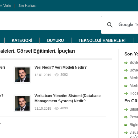
k Verin
Site Haritası
KATEGORİ
DUYURU
TEKNOLOJİ HABERLERİ
eleri, Görsel Eğitimleri, İpuçları
Son Y
Böyle
Veri
Veri Nedir? Veri Modeli Nedir?
Böyle
3092
12.01.2019
Merha
Merh
Hoca
ir?
Veritabanı Yönetim Sistemi (Database
En Gün
Management System) Nedir?
4099
31.10.2015
Bilgi
Powe
?
BigI
visua
ve A