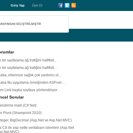
Giriş Yap
Üye Ol
orumlar
 bir sayfalama ağ trafiğini hafifleti...
 bir sayfalama ağ trafiğini hafifleti...
ba, ellerinize sağlık çok yardımcı ol...
aba Bu uygulama örneğinden ASP.net ...
m Link başka sayfaya yönlendiriyor.
cel Sorular
lendirme maili (C#.Net)
r Pivot (Sharepoint 2010)
nteger, BigDecimal (Asp.Net ve Asp.Net MVC)
l C# ile asp nette veritabanı islemleri (Asp.Net
sp.Net MVC)