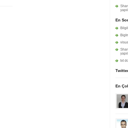
Shar
yapıl
En Son
Bilgi
BigI
visua
Shar
yapıl
txt 
Twitte
En Ço