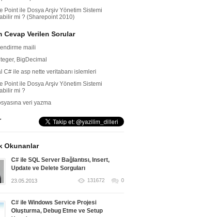
e Point ile Dosya Arşiv Yönetim Sistemi
abilir mi ? (Sharepoint 2010)
 Cevap Verilen Sorular
lendirme maili
nteger, BigDecimal
l C# ile asp nette veritabanı islemleri
e Point ile Dosya Arşiv Yönetim Sistemi
abilir mi ?
dosyasına veri yazma
r
k Okunanlar
C# ile SQL Server Bağlantısı, Insert,
Update ve Delete Sorguları
131672
0
23.05.2013
C# ile Windows Service Projesi
Oluşturma, Debug Etme ve Setup