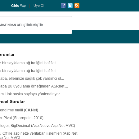
Giriş Yap
Üye Ol
orumlar
 bir sayfalama ağ trafiğini hafifleti...
 bir sayfalama ağ trafiğini hafifleti...
ba, ellerinize sağlık çok yardımcı ol...
aba Bu uygulama örneğinden ASP.net ...
m Link başka sayfaya yönlendiriyor.
cel Sorular
lendirme maili (C#.Net)
r Pivot (Sharepoint 2010)
nteger, BigDecimal (Asp.Net ve Asp.Net MVC)
l C# ile asp nette veritabanı islemleri (Asp.Net
sp.Net MVC)