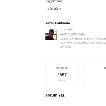
Saygılarımla
Ali ÖZTÜRK
Yazar Hakkında
ALI ÖZTÜRK
WWW.ALIOZTURK.WS
İstanbul Üniversitesi Bilgisayar Program
. İş ve internet ortamında çalışmalar 
ediyorum.
ORANLAR
A
2857
izleme
Yorum Yaz