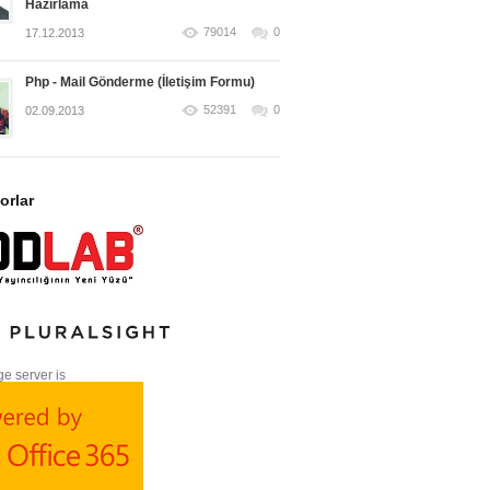
Hazırlama
79014
0
17.12.2013
Php - Mail Gönderme (İletişim Formu)
52391
0
02.09.2013
orlar
e server is