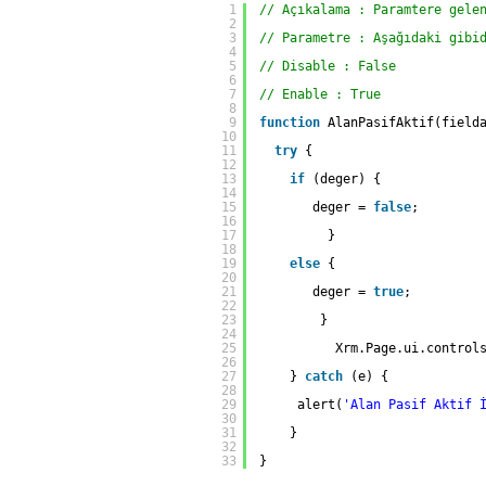
1
// Açıkalama : Paramtere gele
2
3
// Parametre : Aşağıdaki gibi
4
5
// Disable : False
6
7
// Enable : True
8
9
function
AlanPasifAktif(field
10
11
try
{
12
13
if
(deger) {
14
15
deger = 
false
;
16
17
}
18
19
else
{
20
21
deger = 
true
;
22
23
}
24
25
Xrm.Page.ui.control
26
27
} 
catch
(e) {
28
29
alert(
'Alan Pasif Aktif 
30
31
}
32
33
}