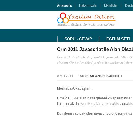
Anasayfa
Hakkımızda
Etkinlikler
Deste
SORU - CEVAP
EĞİTİM SETİ
Crm 2011 Javascript ile Alan Disa
Crm 2011 'de alan bazlı güvenlik kapsamında "Alan Güve
alanları disable / enable ( yazılabilir / yazılamaz ) dur
09.04.2014
Yazar:
Ali Öztürk
(
Google+
)
Merhaba Arkadaşlar ,
Crm 2011 'de alan bazlı güvenlik kapsamında "
kullanarak da istenilen alanları disable / enable
Bu işlemi yapıcak olan javascript functionumuz