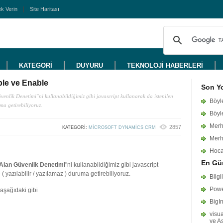
k Verin
Site Haritası
KATEGORİ
DUYURU
TEKNOLOJİ HABERLERİ
ble ve Enable
Son Y
nlik Denetimi"ni kullanabildiğimiz gibi javascript kullanarak da istenilen
Böyle
uma getirebiliyoruz.
Böyle
Merha
2857
KATEGORI:
MICROSOFT DYNAMICS CRM
Merh
Hoca
En Gün
Alan Güvenlik Denetimi
"ni kullanabildiğimiz gibi javascript
 ( yazılabilir / yazılamaz ) duruma getirebiliyoruz.
Bilgi
Powe
 aşağıdaki gibi
BigI
visua
ve A