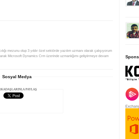
cılığı mezunu olup 3 yıldır özel sektörde yazılım uzmanı olarak çalışıyorum
yaparak Microsoft Dynamics Crm üzerinde uzmanlığımı geliştirmeye devam
Spons
Sosyal Medya
RKADAŞLARINLA PAYLAŞ
Exchang