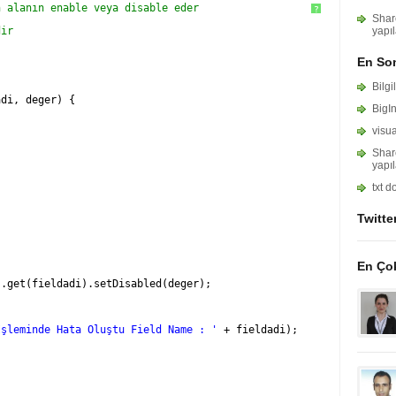
n alanın enable veya disable eder
?
Shar
dir
yapıl
En Son
Bilgi
adi, deger) {
BigI
visua
Shar
yapıl
txt 
Twitte
En Ço
s.get(fieldadi).setDisabled(deger);
İşleminde Hata Oluştu Field Name : '
+ fieldadi);