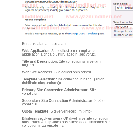
Buradaki alanlara göz atalım:
Web Application:
Site collectionın hangi web
application altında oluşturulacağını seçiyoruz.
Title and Description:
Site collection isim ve tanım
bilgileri
Web Site Address:
Site collectionın adresi
Template Selection:
Site collection’ın hangi şablon
dahilinde oluşturulacağı
Primary Site Connection Administrator:
Site
yöneticisi
Secondary Site Connection Administrator:
2. Site
yöneticisi
Quota Template:
Siteye verilecek limit (mb)
Bilgilerini seçtikten sonra OK diyelim ve site collection
oluşturalım ve http://localhost/sites/siteadi linkinden site
collectionımıza erişebiliriz.