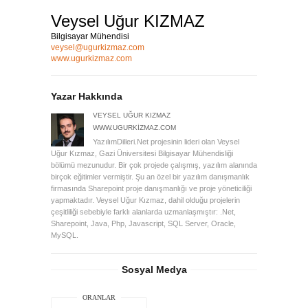
Veysel Uğur KIZMAZ
Bilgisayar Mühendisi
veysel@ugurkizmaz.com
www.ugurkizmaz.com
Yazar Hakkında
VEYSEL UĞUR KIZMAZ
WWW.UGURKIZMAZ.COM
YazılımDilleri.Net projesinin lideri olan Veysel
Uğur Kızmaz, Gazi Üniversitesi Bilgisayar Mühendisliği
bölümü mezunudur. Bir çok projede çalışmış, yazılım alanında
birçok eğitimler vermiştir. Şu an özel bir yazılım danışmanlık
firmasında Sharepoint proje danışmanlığı ve proje yöneticiliği
yapmaktadır. Veysel Uğur Kızmaz, dahil olduğu projelerin
çeşitliliği sebebiyle farklı alanlarda uzmanlaşmıştır: .Net,
Sharepoint, Java, Php, Javascript, SQL Server, Oracle,
MySQL.
Sosyal Medya
ORANLAR