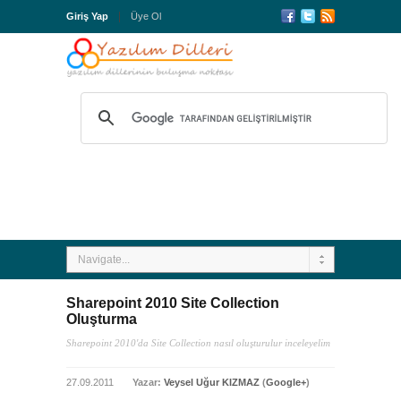
Giriş Yap
Üye Ol
Navigate...
Sharepoint 2010 Site Collection
Oluşturma
Sharepoint 2010'da Site Collection nasıl oluşturulur inceleyelim
27.09.2011
Yazar:
Veysel Uğur KIZMAZ
(
Google+
)