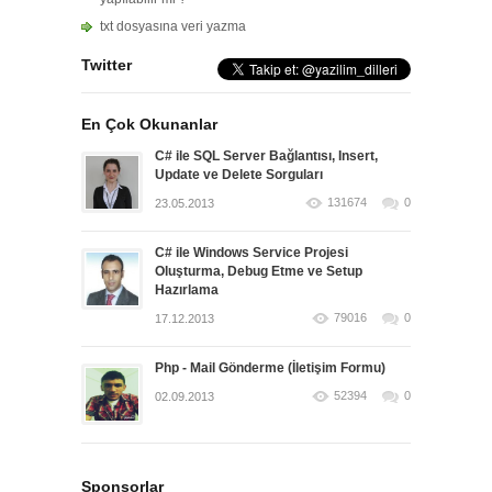
txt dosyasına veri yazma
Twitter
En Çok Okunanlar
C# ile SQL Server Bağlantısı, Insert,
Update ve Delete Sorguları
131674
0
23.05.2013
C# ile Windows Service Projesi
Oluşturma, Debug Etme ve Setup
Hazırlama
79016
0
17.12.2013
Php - Mail Gönderme (İletişim Formu)
52394
0
02.09.2013
Sponsorlar