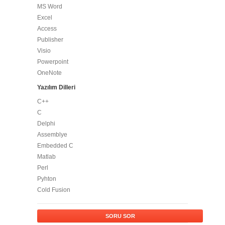
MS Word
Excel
Access
Publisher
Visio
Powerpoint
OneNote
Yazılım Dilleri
C++
C
Delphi
Assemblye
Embedded C
Matlab
Perl
Pyhton
Cold Fusion
SORU SOR