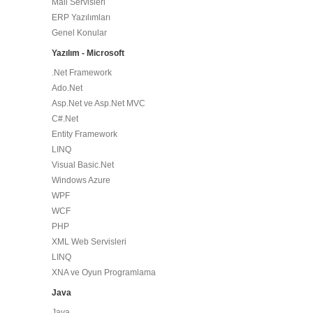
Mail Servisleri
ERP Yazılımları
Genel Konular
Yazılım - Microsoft
.Net Framework
Ado.Net
Asp.Net ve Asp.Net MVC
C#.Net
Entity Framework
LINQ
Visual Basic.Net
Windows Azure
WPF
WCF
PHP
XML Web Servisleri
LINQ
XNA ve Oyun Programlama
Java
Java