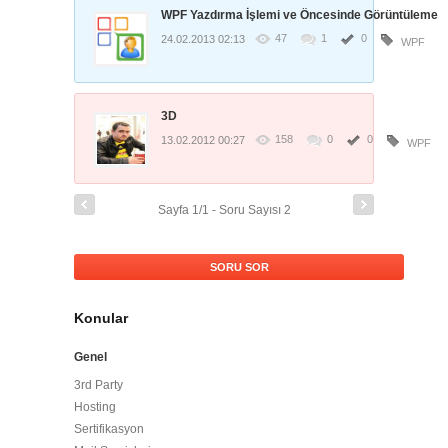
WPF Yazdırma İşlemi ve Öncesinde Görüntüleme
47
1
0
24.02.2013 02:13
WPF
3D
158
0
0
13.02.2012 00:27
WPF
Sayfa 1/1 - Soru Sayısı 2
SORU SOR
Konular
Genel
3rd Party
Hosting
Sertifikasyon