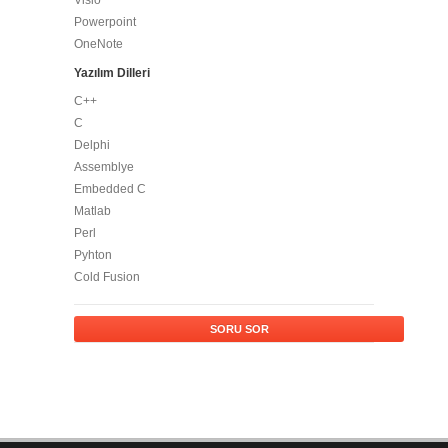
Visio
Powerpoint
OneNote
Yazılım Dilleri
C++
C
Delphi
Assemblye
Embedded C
Matlab
Perl
Pyhton
Cold Fusion
SORU SOR