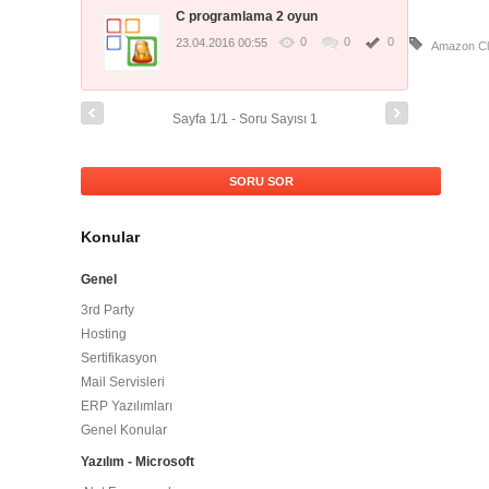
C programlama 2 oyun
0
0
0
23.04.2016 00:55
Amazon C
Sayfa 1/1 - Soru Sayısı 1
SORU SOR
Konular
Genel
3rd Party
Hosting
Sertifikasyon
Mail Servisleri
ERP Yazılımları
Genel Konular
Yazılım - Microsoft