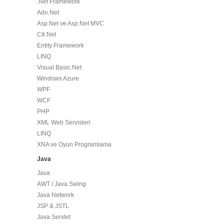
.Net Framework
Ado.Net
Asp.Net ve Asp.Net MVC
C#.Net
Entity Framework
LINQ
Visual Basic.Net
Windows Azure
WPF
WCF
PHP
XML Web Servisleri
LINQ
XNA ve Oyun Programlama
Java
Java
AWT / Java Swing
Java Network
JSP & JSTL
Java Servlet